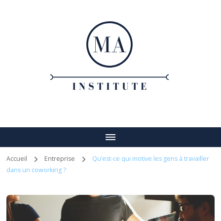
Ma institute
Votre guide vers un entreprenariat réussi
Accueil
Entreprise
Qu’est-ce qui motive les gens à travailler
dans un coworking ?