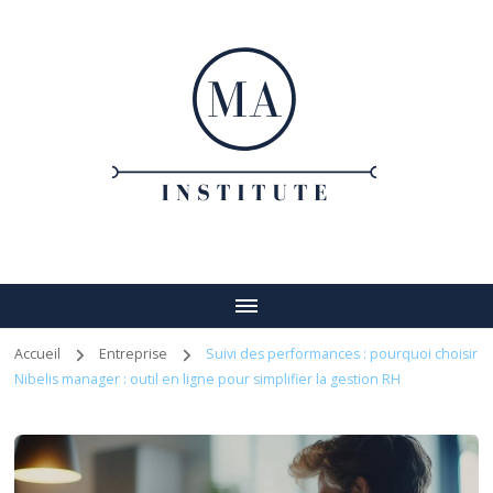
Ma institute
Votre guide vers un entreprenariat réussi
Accueil
Entreprise
Suivi des performances : pourquoi choisir
Nibelis manager : outil en ligne pour simplifier la gestion RH