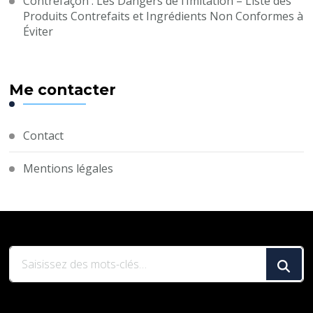
Contrefaçon : Les Dangers de l’Imitation – Liste des
Produits Contrefaits et Ingrédients Non Conformes à
Éviter
Me contacter
Contact
Mentions légales
Vous
recherchiez
quelque
chose