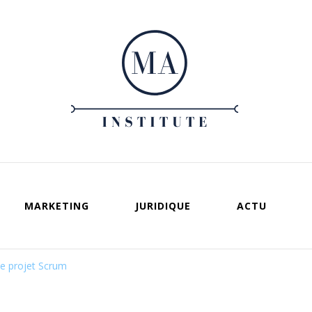
Ma institute
Votre guide vers un entreprenariat réussi
MARKETING
JURIDIQUE
ACTU
de projet Scrum