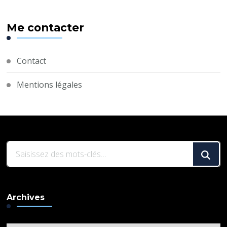
Me contacter
Contact
Mentions légales
Vous
recherchiez
quelque
chose
Archives
?