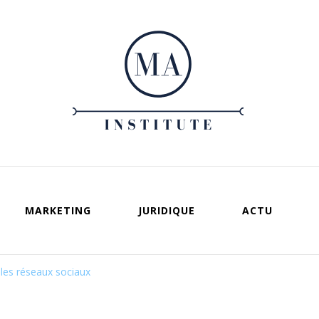
Ma institute
Votre guide vers un entreprenariat réussi
MARKETING
JURIDIQUE
ACTU
 les réseaux sociaux