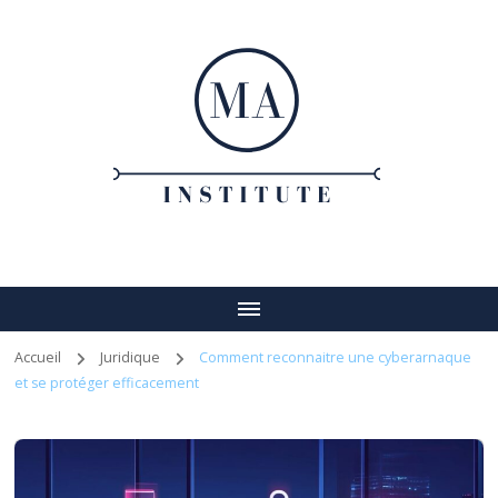
Ma institute
Votre guide vers un entreprenariat réussi
Accueil
Juridique
Comment reconnaitre une cyberarnaque
et se protéger efficacement