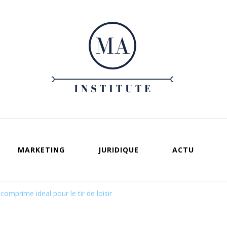
Ma institute
Votre guide vers un entreprenariat réussi
MARKETING
JURIDIQUE
ACTU
comprime ideal pour le tir de loisir